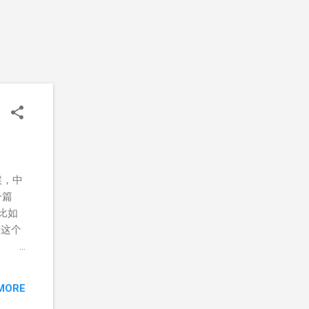
候，中
一篇
。比如
对这个
db配合
ml 不
MORE
) {