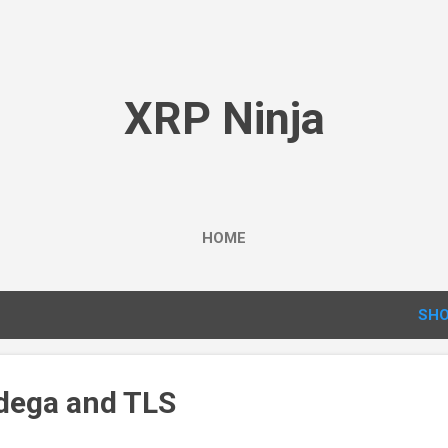
Skip to main content
XRP Ninja
HOME
SHO
edega and TLS