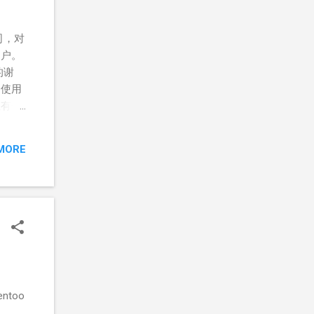
司，对
用户。
的谢
脑使用
您有任
地址、
司尚未
MORE
将正式
too