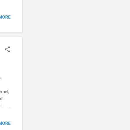
MORE
he
rnel,
of
两天心血
MORE