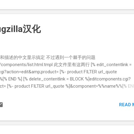
zilla汉化
的名称和描述的中文显示搞定 不过遇到一个棘手的问题
in/components/list.html.tmpl 此文件里有这两行 [% edit_contentlink =
i?action=edit&amp;product= [%- product FILTER url_quote
END %] [% delete_contentlink = BLOCK %]editcomponents.cgi?
ct= [%- product FILTER url_quote %]&component=%%name%%[% EN
接 不过我尚不清楚%%name%%是如何得来的 但是我知道，只有在
ent.pm的第91行不改动的情况下，这个连接才是正常的。 可是如果不改成下
READ 
名称和描述就是问号 $self->{$field} = decode_utf8($compone