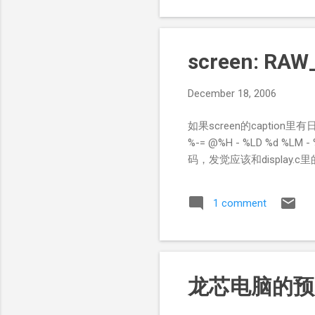
__asm__ __volatile_
\n\t" "call *%%eb
screen: RA
December 18, 2006
如果screen的caption里有日期
%-= @%H - %LD %d 
码，发觉应该和display.c里
1 comment
龙芯电脑的预