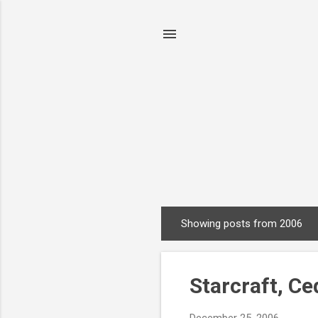
Showing posts from 2006
P
o
s
Starcraft, C
t
s