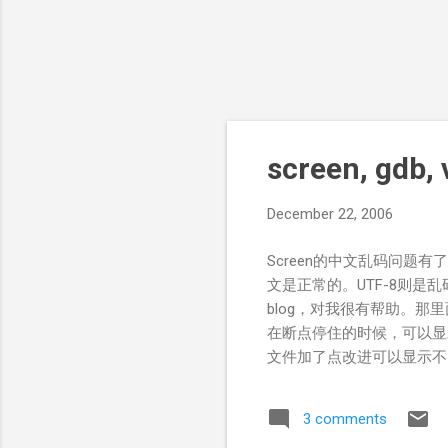
screen, gdb,
December 22, 2006
Screen的中文乱码问题
文是正常的。UTF-8则是乱
blog，对我很有帮助。那里
在断点停住的时候，可以显
文件加了点改进可以显示不同的颜色。 ht
mamons-gdbinit/ 
使用，我感觉还不是很稳定。 还看了这一
3 comments
过里面最后一个例程应该是有点问题，改