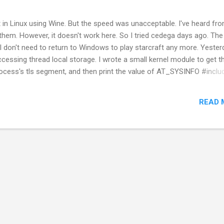
ft in Linux using Wine. But the speed was unacceptable. I've heard fr
them. However, it doesn't work here. So I tried cedega days ago. The
! I don't need to return to Windows to play starcraft any more. Yester
ccessing thread local storage. I wrote a small kernel module to get t
cess's tls segment, and then print the value of AT_SYSINFO #inclu
inux/module.h> #include <asm/desc.h> static int __init mod_init(voi
 int *ptr=(int *)get_cpu_gdt_table(0); for(; i<28; i++){ l =
READ 