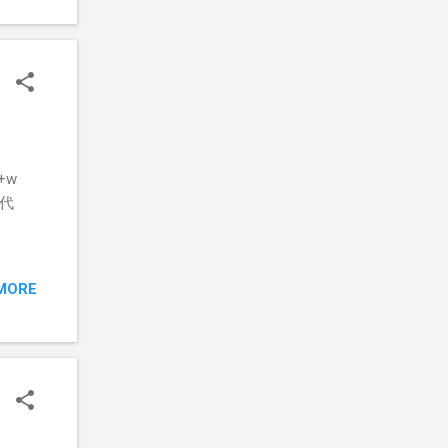
bx
+w
源代
MORE