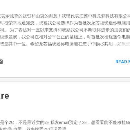
您表示诚挚的祝贺和由衷的谢意！我谨代表江苏中科龙梦科技有限公
时很荣幸地通知您，您被我公司选择作为首批次龙芯福珑迷你电脑
利。 为了表达对一直以来支持和鼓励我公司不断取得进步的朋友们
稳步发展，我公司在相对公平公正的基础上，对首批次福珑迷你电
您是其中一位。希望龙芯福珑迷你电脑能在您手中物尽其用，如果
得联系，我们将尽可能帮助您解决。 另外，请购买者务必确定您的
因此出现的任何问题，我公司将不负责任。另外请注意，目前我公
READ 
打款，具体的返款措施，我们将于后期公布。 在此回执的客户我们
中科龙梦科技有限公司市场部 http://www.lemote.com
8
ure
是个2C，不是最近卖的2E 我发email预定了2E，想看看能不能移植Gen
有给我 也罢，就先摆弄2C玩玩看吧