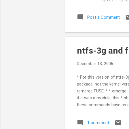
Post a Comment
ntfs-3g and 
December 13, 2006
* For this version of ntfs-3
package, not the kernel ver
remerge FUSE. * * emerge -a
if it was a module, this * 
these commands have a
来潮 ，用了内核里的fuse 结
1 comment