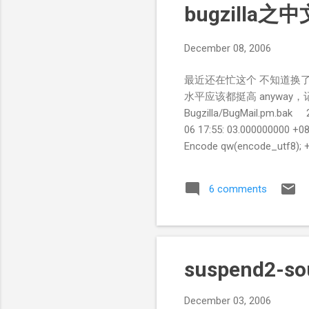
bugzilla之
December 08, 2006
最近还在忙这个 不知道换
水平应该都挺高 anyway，记一
Bugzilla/BugMail.pm.bak 2
06 17:55: 03.000000000 +0
Encode qw(encode_utf8); +
this hash uses "," rather t
(REL_ASSIGNEE , "Assig
6 comments
and (!is_7bit_clean($heade
encode_message($msg); +
suspend2-sou
December 03, 2006