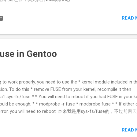
READ 
fuse in Gentoo
g to work properly, you need to use the * kernel module included in t
sion. To do this * remove FUSE from your kernel, recompile it then
1 sys-fs/fuse * * You will need to reboot if you had FUSE in your ke
should be enough: * * modprobe -r fuse * modprobe fuse * * If either 
n error, you will need to reboot. 本来我是用sys-fs/fuse的，不过前
果emerge ntfs-3g时就看到了上面的提示
READ 