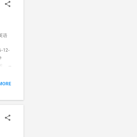
英语
6-12-
e
e:
8')
MORE