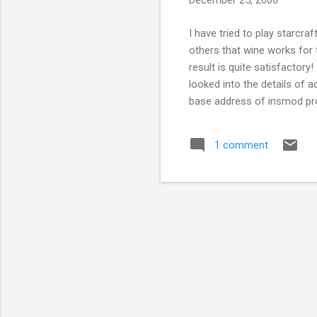
December 25, 2006
I have tried to play starcra
others that wine works for 
result is quite satisfactory
looked into the details of a
base address of insmod pro
<linux/init.h> #include <l
int i=0, a=0, b=0, h, l;
1 comment
*ptr++; ...