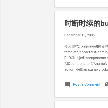
时断时续的bug
December 13, 2006
今天要把component
template/en/default/adm
BLOCK %]editcomponents.cg
%]&component=%%name%%[% 
action=del&amp;amp;produ
作用是生成编辑连接和删除连
Bugzilla/Compon
Post a Comment
样，那么新建的component的中文
{$field}); 想跳楼。。。