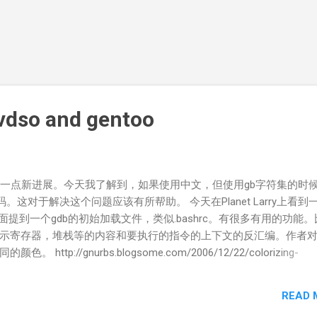
 vdso and gentoo
有了一点新进展。今天我了解到，如果使用中文，但使用gb字符集的时
码。这对于解决这个问题应该有所帮助。 今天在Planet Larry上看到
面提到一个gdb的初始加载文件，类似.bashrc。有很多有用的功能
示寄存器，堆栈等的内容和要执行的指令的上下文的反汇编。作者
tp://gnurbs.blogsome.com/2006/12/22/colorizing-
用了这个东西，基本可以抛弃emacs+gdb的组合了。毕竟emacs-23现在和g
篇文章， http://www.win.tue.nl/%7Eaeb/linux/lk/lk-4.ht
READ 
成这样就行了： #include <stdio.h> int pid; int main(