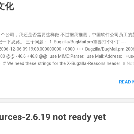
中文化
了个公司，我还是否需要这样做 不过据我推测，中国软件公司员工的
下思路。 三个问题： 1. Bugzilla/BugMail.pm需要打个补丁 ---
006-12-06 09:19:08.000000000 +0800 +++ Bugzilla/BugMail.pm 200
800 @@ -46,6 +46,8 @@ use MIME::Parser; use Mail::Address; +us
 # We need these strings for the X-Bugzilla-Reasons header # Not
han "=>" to avoid auto-quoting of the LHS. my %rel_names =
nedTo", @@ -636,7 +638,7 @@ my $headers; if (Param('utf
READ 
r) or !is_7bit_clean($body))) { - ($headers, $body) =
 ($headers, $body) = encode_message(encode_utf8($msg)); ...
rces-2.6.19 not ready yet