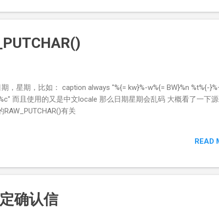
_( "movl $20, %%eax \n\t" "movl $0xffffe400, %%e
x ...
W_PUTCHAR()
，星期，比如： caption always "%{= kw}%-w%{= BW}%n %t%{-}%
%LM - %c" 而且使用的又是中文locale 那么日期星期会乱码 大概看了一下
的RAW_PUTCHAR()有关
READ 
定确认信